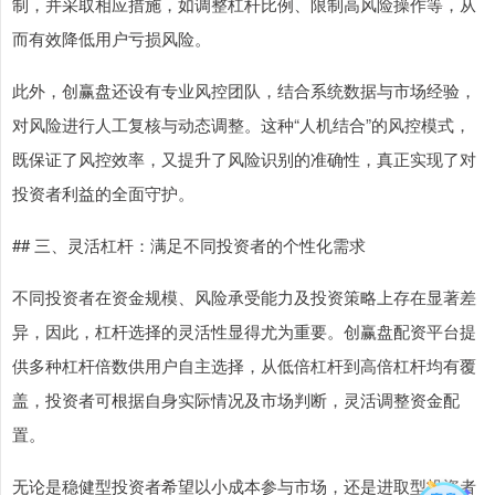
制，并采取相应措施，如调整杠杆比例、限制高风险操作等，从
而有效降低用户亏损风险。
此外，创赢盘还设有专业风控团队，结合系统数据与市场经验，
对风险进行人工复核与动态调整。这种“人机结合”的风控模式，
既保证了风控效率，又提升了风险识别的准确性，真正实现了对
投资者利益的全面守护。
## 三、灵活杠杆：满足不同投资者的个性化需求
不同投资者在资金规模、风险承受能力及投资策略上存在显著差
异，因此，杠杆选择的灵活性显得尤为重要。创赢盘配资平台提
供多种杠杆倍数供用户自主选择，从低倍杠杆到高倍杠杆均有覆
盖，投资者可根据自身实际情况及市场判断，灵活调整资金配
置。
无论是稳健型投资者希望以小成本参与市场，还是进取型投资者