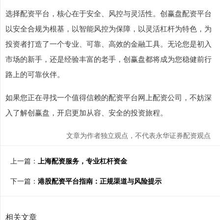
选择配资平台，核心在于安全、风控与灵活性。创赢盘配资平台
以安全合规为根基，以智能风控为保障，以灵活杠杆为特色，为
投资者打造了一个专业、可靠、高效的金融工具。无论您是初入
市场的新手，还是经验丰富的老手，创赢盘都将成为您稳健前行
路上的可靠伙伴。
如果您正在寻找一个值得信赖的配资平台网上配资公司，不妨深
入了解创赢盘，开启更加从容、安全的投资旅程。
文章为作者独立观点，不代表永华证券配资观点
上一篇：
上海配资服务，专业杠杆资金
下一篇：
港股配资平台指南：正规渠道与风险提示
相关文章