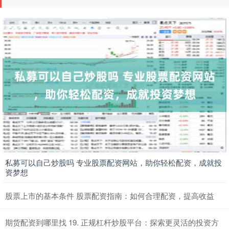
私募可以自己炒股吗 专业股票配资网站，助你轻松配资，成就投
资梦想
股票上市的基本条件 股票配资指南：如何合理配资，提高收益
期货配资到哪里找 19. 正规杠杆炒股平台：探索更灵活的投资方