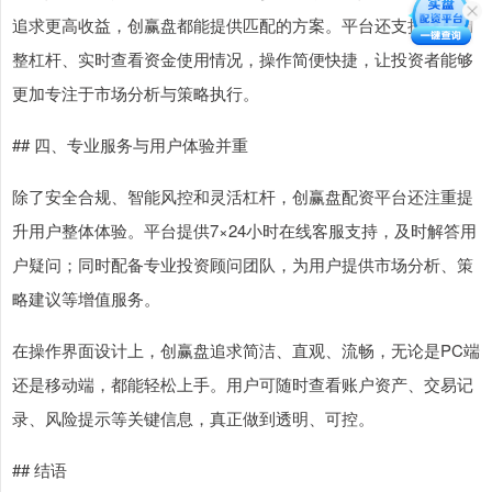
追求更高收益，创赢盘都能提供匹配的方案。平台还支持一键调
整杠杆、实时查看资金使用情况，操作简便快捷，让投资者能够
更加专注于市场分析与策略执行。
## 四、专业服务与用户体验并重
除了安全合规、智能风控和灵活杠杆，创赢盘配资平台还注重提
升用户整体体验。平台提供7×24小时在线客服支持，及时解答用
户疑问；同时配备专业投资顾问团队，为用户提供市场分析、策
略建议等增值服务。
在操作界面设计上，创赢盘追求简洁、直观、流畅，无论是PC端
还是移动端，都能轻松上手。用户可随时查看账户资产、交易记
录、风险提示等关键信息，真正做到透明、可控。
## 结语