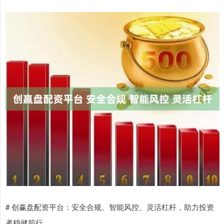
# 创赢盘配资平台：安全合规、智能风控、灵活杠杆，助力投资
者稳健前行