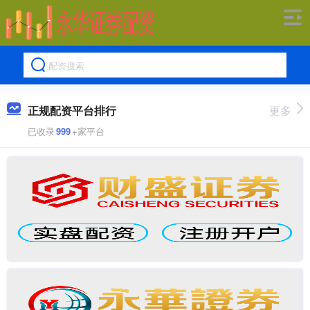
正规配资平台排行
更多
已收录
999
+家平台