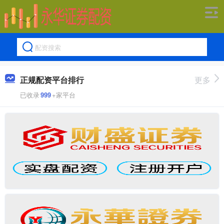
正规配资平台排行
更多
已收录
999
+家平台