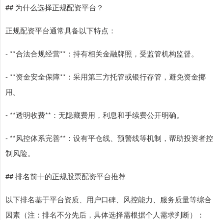
## 为什么选择正规配资平台？
正规配资平台通常具备以下特点：
- **合法合规经营**：持有相关金融牌照，受监管机构监督。
- **资金安全保障**：采用第三方托管或银行存管，避免资金挪
用。
- **透明收费**：无隐藏费用，利息和手续费公开明确。
- **风控体系完善**：设有平仓线、预警线等机制，帮助投资者控
制风险。
## 排名前十的正规股票配资平台推荐
以下排名基于平台资质、用户口碑、风控能力、服务质量等综合
因素（注：排名不分先后，具体选择需根据个人需求判断）：