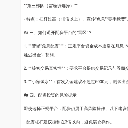
**第三梯队（需谨慎选择）**
- 特点：杠杆过高（10倍以上）、宣传“免息”“零手
## 三、如何避开配资平台的“雷区”？
1. **警惕“免息配资”**：正规平台资金成本通常在
延迟出金）获利。
2. **核实交易真实性**：要求平台提供交易记录与
3. **小额试水**：首次入金建议不超过5000元，测
## 四、配资投资的风险提示
即使选择正规平台，配资仍属于高风险操作。以下建议
- 配资杠杆建议控制在3倍以内，避免满仓操作。