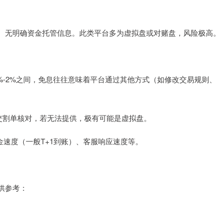
续费”、无明确资金托管信息。此类平台多为虚拟盘或对赌盘，风险极高。
月息1%-2%之间，免息往往意味着平台通过其他方式（如修改交易规则、
券商交割单核对，若无法提供，极有可能是虚拟盘。
试出金速度（一般T+1到账）、客服响应速度等。
供参考：