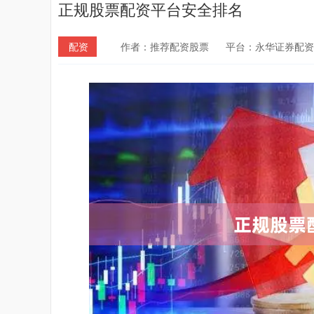
正规股票配资平台安全排名
配资
作者：推荐配资股票
平台：永华证券配资