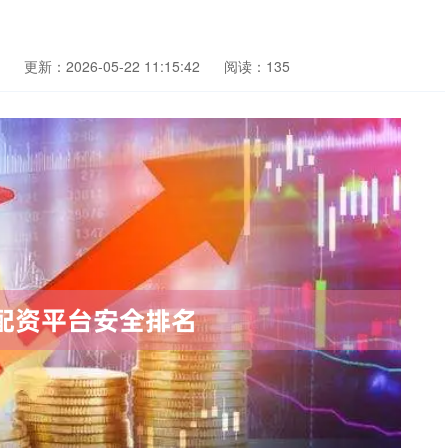
更新：2026-05-22 11:15:42
阅读：135