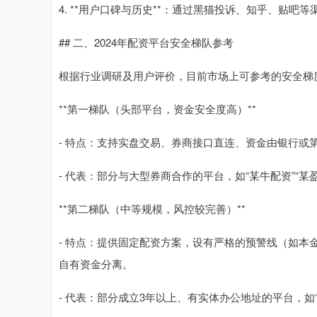
4. **用户口碑与历史**：通过黑猫投诉、知乎、贴吧
## 二、2024年配资平台安全梯队参考
根据行业调研及用户评价，目前市场上可参考的安全梯
**第一梯队（头部平台，资金安全度高）**
- 特点：支持实盘交易、券商接口直连、资金由银行或第
- 代表：部分与大型券商合作的平台，如“某牛配资”“
**第二梯队（中等规模，风控较完善）**
- 特点：提供固定配资方案，设有严格的预警线（如本
自有资金分离。
- 代表：部分成立3年以上、有实体办公地址的平台，如“