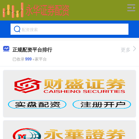
正规配资平台排行
更多
已收录
999
+家平台