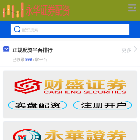
正规配资平台排行
更多
已收录
999
+家平台