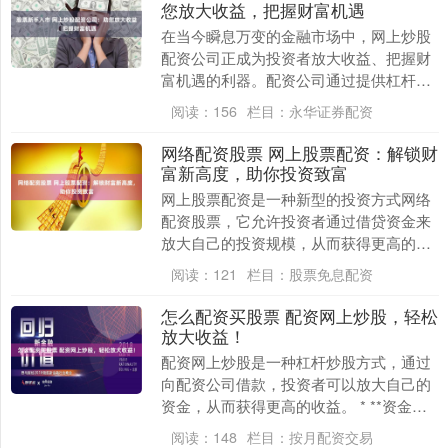
您放大收益，把握财富机遇
在当今瞬息万变的金融市场中，网上炒股
配资公司正成为投资者放大收益、把握财
富机遇的利器。配资公司通过提供杠杆资
金，让投资者以较小的本金撬动更大的资
阅读：
156
栏目：
永华证券配资
金股票新手入市，....
网络配资股票 网上股票配资：解锁财
富新高度，助你投资致富
网上股票配资是一种新型的投资方式网络
配资股票，它允许投资者通过借贷资金来
放大自己的投资规模，从而获得更高的收
益。与传统投资相比，网上股票配资具有
阅读：
121
栏目：
股票免息配资
以下优势： * ....
怎么配资买股票 配资网上炒股，轻松
放大收益！
配资网上炒股是一种杠杆炒股方式，通过
向配资公司借款，投资者可以放大自己的
资金，从而获得更高的收益。 * **资金倍
增：**配资炒股网可以让你借贷资金，从
阅读：
148
栏目：
按月配资交易