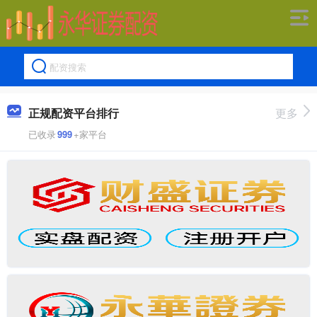
正规配资平台排行
更多
已收录
999
+家平台