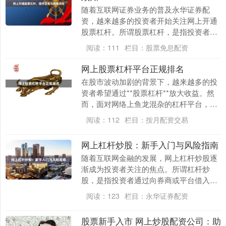
随着互联网证券业务的普及永华证券配
资，越来越多的投资者开始关注网上开通
股票杠杆。所谓股票杠杆，是指投资者通
过向券商或配资平台借入资金，以放大本
阅读：
111
栏目：
股票免息配资
金进行股票交易的方....
网上股票杠杆平台正规排名
在股市波动加剧的背景下，越来越多的投
资者希望通过**股票杠杆**放大收益。然
而，面对网络上鱼龙混杂的杠杆平台，如
何选择正规、安全的平台成为关键。本文
阅读：
112
栏目：
按月配资交易
将基于行业监....
网上杠杆炒股：新手入门与风险指南
随着互联网金融的发展，网上杠杆炒股逐
渐成为投资者关注的焦点。所谓杠杆炒
股，是指投资者通过向券商或平台借入资
金，以放大投资本金进行股票交易的方
阅读：
123
栏目：
永华证券配资
式。对于新手而言，了....
股票新手入市 网上炒股配资公司：助