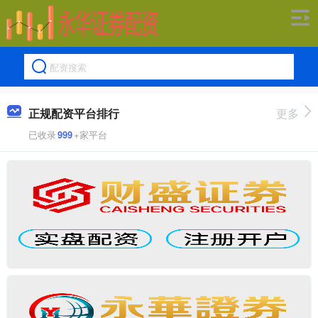
正规配资平台排行
更多
已收录
999
+家平台