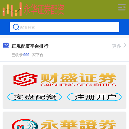
正规配资平台排行
更多
已收录
999
+家平台