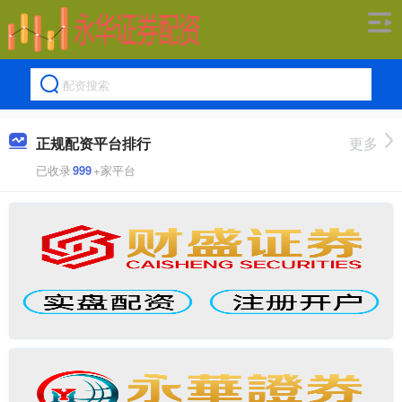
正规配资平台排行
更多
已收录
999
+家平台