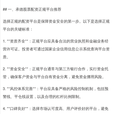
## 一、承德股票配资正规平台推荐
选择正规的配资平台是保障资金安全的第一步。以下是选择正规
平台的关键标准：
1. **资质齐全**：正规平台应具备合法的营业执照和金融业务经
营许可证。投资者可通过国家企业信用信息公示系统查询平台资
质。
2. **资金安全**：正规平台通常与第三方银行合作，实行资金托
管，确保客户资金与平台自有资金分离，避免资金挪用风险。
3. **风控体系完善**：平台应具备严格的风险控制机制，包括预
警线、平仓线设置，以及合理的杠杆比例限制。
4. **口碑良好**：选择市场认可度高、用户评价好的平台，避免