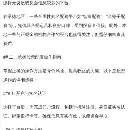
选择无资质或负面信息较多的平台。
在承德地区，一些全国性知名配资平台如“智富配资”、“金斧子配
资”等，凭借其合规运营和良好口碑，受到投资者信赖。此外，本
地一些与正规金融机构合作的平台也值得关注，但需仔细核查其
资质。
## 二、承德股票配资操作指南
掌握正确的操作方法是降低风险、提高收益的关键。以下是配资
操作的详细步骤：
### 1. 开户与实名认证
选择平台后，需完成开户流程，包括手机号注册、身份证实名认
证、绑定银行卡等。确保信息真实有效，以便资金存取。
### 2. 选择杠杆比例