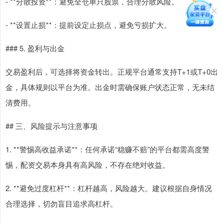
- **分散投资**：避免全仓单只股票，合理分散风险。
- **设置止损**：提前设定止损点，避免亏损扩大。
### 5. 盈利与出金
交易盈利后，可选择将资金转出。正规平台通常支持T+1或T+0出
金，具体规则以平台为准。出金时需确保账户状态正常，无未结
清费用。
## 三、风险提示与注意事项
1. **警惕高收益承诺**：任何承诺“稳赚不赔”的平台都需高度警
惕，配资交易本身具有高风险，不存在绝对收益。
2. **避免过度杠杆**：杠杆越高，风险越大。建议根据自身情况
合理选择，切勿盲目追求高杠杆。