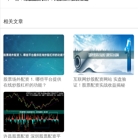
相关文章
股票场外配资 1. 哪些平台提供
互联网炒股配资网站 实盘验
在线炒股杠杆的功能？
证！股票配资实战收益揭秘
许昌股票配资 深圳股票配资平