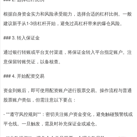
根据自身资金实力和风险承受能力，选择合适的杠杆比例。一般
建议新手从1-3倍杠杆开始，避免过高杠杆带来的爆仓风险。
### 3. 转入保证金
通过银行转账或平台支付渠道，将保证金转入平台指定账户。注
意保留转账凭证，以备核查。
### 4. 开始配资交易
资金到账后，即可使用配资账户进行股票交易。操作流程与普通
股票账户类似，但需注意以下要点：
- **遵守风控规则**：密切关注账户资金变化，避免触碰预警线或
平仓线。一旦触发，需及时补充保证金或减仓。