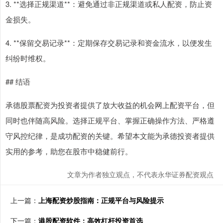
3. **选择正规渠道**：避免通过非正规渠道或私人配资，防止资
金损失。
4. **保留交易记录**：定期保存交易记录和资金流水，以便发生
纠纷时维权。
## 结语
承德股票配资为投资者提供了放大收益的机会网上配资平台，但
同时也伴随高风险。选择正规平台、掌握正确操作方法、严格遵
守风控纪律，是成功配资的关键。希望本文能为承德投资者提供
实用的参考，助您在股市中稳健前行。
文章为作者独立观点，不代表永华证券配资观点
上一篇：
上海配资炒股指南：正规平台与风险提示
下一篇：
港股配资软件：高效杠杆投资首选