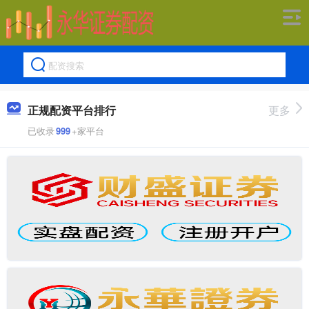
正规配资平台排行
更多
已收录
999
+家平台